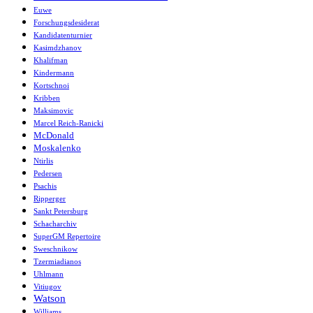
Euwe
Forschungsdesiderat
Kandidatenturnier
Kasimdzhanov
Khalifman
Kindermann
Kortschnoi
Kribben
Maksimovic
Marcel Reich-Ranicki
McDonald
Moskalenko
Ntirlis
Pedersen
Psachis
Ripperger
Sankt Petersburg
Schacharchiv
SuperGM Repertoire
Sweschnikow
Tzermiadianos
Uhlmann
Vitiugov
Watson
Williams