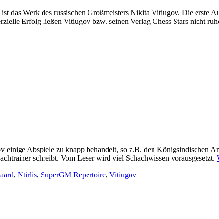
 ist das Werk des russischen Großmeisters Nikita Vitiugov. Die erste
elle Erfolg ließen Vitiugov bzw. seinen Verlag Chess Stars nicht ruhe
gov einige Abspiele zu knapp behandelt, so z.B. den Königsindischen 
achtrainer schreibt. Vom Leser wird viel Schachwissen vorausgesetzt.
aard
,
Ntirlis
,
SuperGM Repertoire
,
Vitiugov