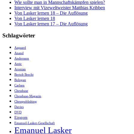
Wie sollte man in Mannschaftskämpfen spielen?
Interview mit Vizeweltweister Matthias Kribben
Von Lasker lernen 18 – Die Auflösung
Von Lasker lernen 18
Von Lasker lernen 17 – Die Auflösung
Schlagwörter
Aagaard
Anand
Andersson
Antic
Aronian
Bertolt Brecht
Bologan
Carlsen
Chessbase
Chessbase-Magazin
Chesspublishing
Davies
DVD
Eingorn
Emanuel-Lasker-Gesellschaft
Emanuel Lasker