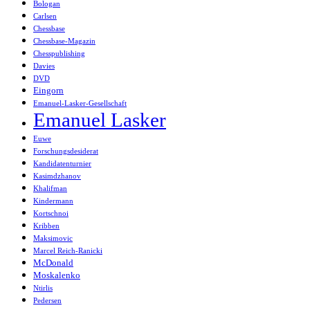
Bologan
Carlsen
Chessbase
Chessbase-Magazin
Chesspublishing
Davies
DVD
Eingorn
Emanuel-Lasker-Gesellschaft
Emanuel Lasker
Euwe
Forschungsdesiderat
Kandidatenturnier
Kasimdzhanov
Khalifman
Kindermann
Kortschnoi
Kribben
Maksimovic
Marcel Reich-Ranicki
McDonald
Moskalenko
Ntirlis
Pedersen