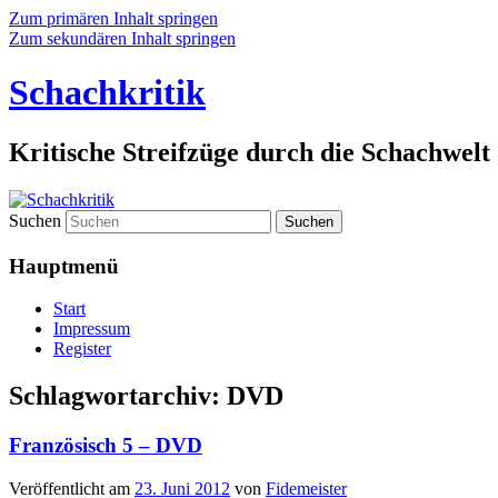
Zum primären Inhalt springen
Zum sekundären Inhalt springen
Schachkritik
Kritische Streifzüge durch die Schachwelt
Suchen
Hauptmenü
Start
Impressum
Register
Schlagwortarchiv:
DVD
Französisch 5 – DVD
Veröffentlicht am
23. Juni 2012
von
Fidemeister