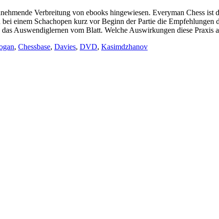
unehmende Verbreitung von ebooks hingewiesen. Everyman Chess ist di
bei einem Schachopen kurz vor Beginn der Partie die Empfehlungen des
 das Auswendiglernen vom Blatt. Welche Auswirkungen diese Praxis a
ogan
,
Chessbase
,
Davies
,
DVD
,
Kasimdzhanov