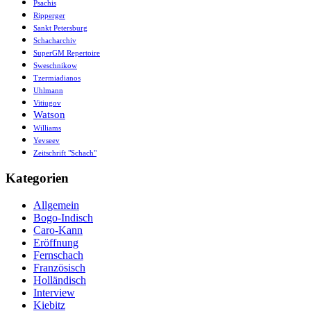
Psachis
Ripperger
Sankt Petersburg
Schacharchiv
SuperGM Repertoire
Sweschnikow
Tzermiadianos
Uhlmann
Vitiugov
Watson
Williams
Yevseev
Zeitschrift "Schach"
Kategorien
Allgemein
Bogo-Indisch
Caro-Kann
Eröffnung
Fernschach
Französisch
Holländisch
Interview
Kiebitz