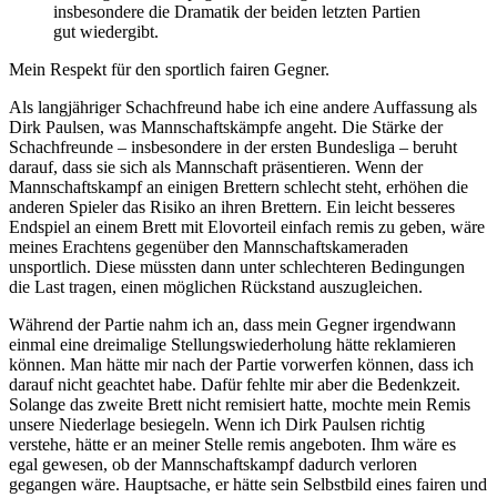
insbesondere die Dramatik der beiden letzten Partien
gut wiedergibt.
Mein Respekt für den sportlich fairen Gegner.
Als langjähriger Schachfreund habe ich eine andere Auffassung als
Dirk Paulsen, was Mannschaftskämpfe angeht. Die Stärke der
Schachfreunde – insbesondere in der ersten Bundesliga – beruht
darauf, dass sie sich als Mannschaft präsentieren. Wenn der
Mannschaftskampf an einigen Brettern schlecht steht, erhöhen die
anderen Spieler das Risiko an ihren Brettern. Ein leicht besseres
Endspiel an einem Brett mit Elovorteil einfach remis zu geben, wäre
meines Erachtens gegenüber den Mannschaftskameraden
unsportlich. Diese müssten dann unter schlechteren Bedingungen
die Last tragen, einen möglichen Rückstand auszugleichen.
Während der Partie nahm ich an, dass mein Gegner irgendwann
einmal eine dreimalige Stellungswiederholung hätte reklamieren
können. Man hätte mir nach der Partie vorwerfen können, dass ich
darauf nicht geachtet habe. Dafür fehlte mir aber die Bedenkzeit.
Solange das zweite Brett nicht remisiert hatte, mochte mein Remis
unsere Niederlage besiegeln. Wenn ich Dirk Paulsen richtig
verstehe, hätte er an meiner Stelle remis angeboten. Ihm wäre es
egal gewesen, ob der Mannschaftskampf dadurch verloren
gegangen wäre. Hauptsache, er hätte sein Selbstbild eines fairen und