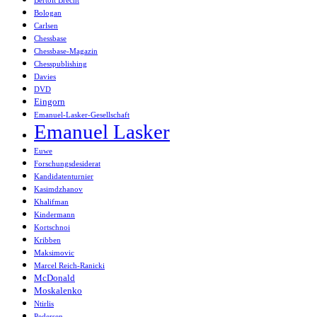
Bertolt Brecht
Bologan
Carlsen
Chessbase
Chessbase-Magazin
Chesspublishing
Davies
DVD
Eingorn
Emanuel-Lasker-Gesellschaft
Emanuel Lasker
Euwe
Forschungsdesiderat
Kandidatenturnier
Kasimdzhanov
Khalifman
Kindermann
Kortschnoi
Kribben
Maksimovic
Marcel Reich-Ranicki
McDonald
Moskalenko
Ntirlis
Pedersen