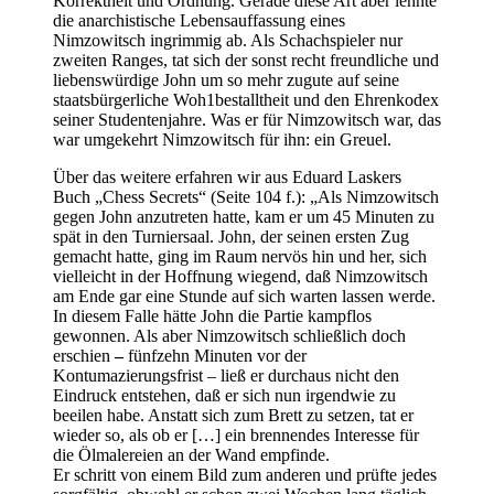
Korrektheit und Ordnung. Gerade diese Art aber lehnte
die anarchistische Lebensauffassung eines
Nimzowitsch ingrimmig ab. Als Schachspieler nur
zweiten Ranges, tat sich der sonst recht freundliche und
liebenswürdige John um so mehr zugute auf seine
staatsbürgerliche Woh1bestalltheit und den Ehrenkodex
seiner Studentenjahre. Was er für Nimzowitsch war, das
war umgekehrt Nimzowitsch für ihn: ein Greuel.
Über das weitere erfahren wir aus Eduard Laskers
Buch „Chess Secrets“ (Seite 104 f.): „Als Nimzowitsch
gegen John anzutreten hatte, kam er um 45 Minuten zu
spät in den Turniersaal. John, der seinen ersten Zug
gemacht hatte, ging im Raum nervös hin und her, sich
vielleicht in der Hoffnung wiegend, daß Nimzowitsch
am Ende gar eine Stunde auf sich warten lassen werde.
In diesem Falle hätte John die Partie kampflos
gewonnen. Als aber Nimzowitsch schließlich doch
erschien
–
fünfzehn Minuten vor der
Kontumazierungsfrist – ließ er durchaus nicht den
Eindruck entstehen, daß er sich nun irgendwie zu
beeilen habe. Anstatt sich zum Brett zu setzen, tat er
wieder so, als ob er […] ein brennendes Interesse für
die Ölmalereien an der Wand empfinde.
Er schritt von einem Bild zum anderen und prüfte jedes