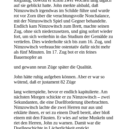
sorgfältig, obwohl er schon zwei Wochen lang täglich
auf sie geblickt hatte. John merkte alsbald, daß
Nimzowitsch irgendwas im Schilde führe und wurde
rot vor Zorn über die verachtungsvolle Nonchalance,
mit der Nimzowitsch Spiel und Gegner behandelte.
Endlich kam Nimzowitsch zum Brett, machte seinen
Zug, ohne sich niederzusetzen, und ging sofort wieder
fort, um sich weiterhin in das Studium der Gemälde zu
vertiefen. Dies wiederholte sich bis zum 16. Zug, und
Nimzowitsch verbrauchte ostentativ dafür nicht mehr
als fünf Minuten. Im 17. Zug bot er ein feines
Bauernopfer an
und gewann neun Züge später die Qualität.
John hätte ruhig aufgeben können. Aber er war so
wütend, daß er justament 82 Züge
lang weiterspielte, bevor er endlich kapitulierte. Am
nächsten Morgen schickte er zu Nimzowitsch
–
zwei
Sekundanten, die eine Duellforderung überbrachten.
Nimzowitsch lachte die zwei Herren nur aus und
erklärte ihnen, er sei zu einem Duell bereit, aber bloß
einem mit den Fäusten. Er wies auf seine Muskeln und
riet den Herren, John zu warnen. Damit war die
Duellgeschichte in Lächerlichkeit erstickt.