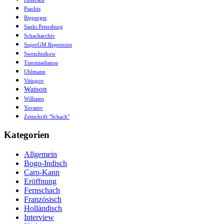
Psachis
Ripperger
Sankt Petersburg
Schacharchiv
SuperGM Repertoire
Sweschnikow
Tzermiadianos
Uhlmann
Vitiugov
Watson
Williams
Yevseev
Zeitschrift "Schach"
Kategorien
Allgemein
Bogo-Indisch
Caro-Kann
Eröffnung
Fernschach
Französisch
Holländisch
Interview