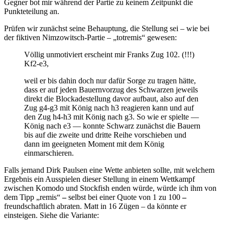
Gegner bot mir während der Partie zu keinem Zeitpunkt die
Punkteteilung an.
Prüfen wir zunächst seine Behauptung, die Stellung sei – wie bei
der fiktiven Nimzowitsch-Partie – „totremis“ gewesen:
Völlig unmotiviert erscheint mir Franks Zug 102. (!!!)
Kf2-e3,
weil er bis dahin doch nur dafür Sorge zu tragen hätte,
dass er auf jeden Bauernvorzug des Schwarzen jeweils
direkt die Blockadestellung davor aufbaut, also auf den
Zug g4-g3 mit König nach h3 reagieren kann und auf
den Zug h4-h3 mit König nach g3. So wie er spielte —
König nach e3 — konnte Schwarz zunächst die Bauern
bis auf die zweite und dritte Reihe vorschieben und
dann im geeigneten Moment mit dem König
einmarschieren.
Falls jemand Dirk Paulsen eine Wette anbieten sollte, mit welchem
Ergebnis ein Ausspielen dieser Stellung in einem Wettkampf
zwischen Komodo und Stockfish enden würde, würde ich ihm von
dem Tipp „remis“
–
selbst bei einer Quote von 1 zu 100
–
freundschaftlich abraten. Matt in 16 Zügen – da könnte er
einsteigen. Siehe die Variante: