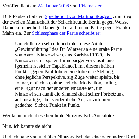
Veröffentlicht am
24. Januar 2016
von
Fidemeister
Dirk Paulsen hat den
Spielbericht von Martina Skogvall
zum Sieg
der zweiten Mannschaft der Schachfreunde Berlin gegen Weisse
Dame kommentiert. Dabei geht er auf meine Partie gegen Franko
Mahn ein. Zur
Schlussphase der Partie schreibt er:
Um ehrlich zu sein erinnert mich diese Art der
„Gewinnführung“ des Dr. Wintzer an eine uralte Partie
von Aaron Nimzowitsch, aus Karlsbad 1929, als
Nimzowitsch – später Turniersieger vor Casablanca
[gemeint ist sicher Capablanca], mit diesem halben
Punkt – gegen Paul Johner eine totremise Stellung,
ohne jegliche Perspektive, zig Züge weiter spielte, bis
Johner, einfach so, ohne jegliche Motivation, anfing,
eine Figur nach der anderen einzustellen, um
Nimzowitsch damit die Sinnlosigkeit seiner Fortsetzung
auf bösartige, aber verderbliche Art, vorzuführen
gedachte. Sicher, Punkt ist Punkt.
Wer kennt nicht diese berühmte Nimzowitsch-Anekdote?
Nun, ich kannte sie nicht.
Und ich habe von und über Nimzowitsch das eine oder andere Buch