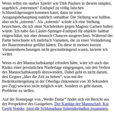
Wenn selbst ein starker Spieler wie Dirk Paulsen in diesem simplen,
angeblich „totremisen“ Endspiel zu völlig falschen
Schlussfolgerungen kommen kann, dann ist seine
Ausgangsbehauptung natürlich unhaltbar. Die Stellung war haltbar,
aber nicht „totremis“. Als „totremis“ würde ich eine Stellung
bezeichnen, die ich ohne Nachdenken gegen Magnus Carlsen halten
würde. Ich habe das Läufer-Springer-Endspiel für objektiv haltbar
eingeschätzt, mir aber dennoch Chancen ausgerechnet. Während der
Partie berechnete ich mehrfach Varianten, die zu einer Veränderung
der Bauernstruktur geführt hätten. Da diese in meinen kurzen
Variantenberechnungen nicht gewinnbringend waren, lavierte ich
weiter.
Wenn es der Mannschaftskampf erfordert hätte, wäre ich auch das
Risiko einer persönlichen Niederlage eingegangen, um den Verlust
des Mannschaftskampfs abzuwenden. Dabei geht es nicht darum,
den Gegner „über die Zeit zu heben“, was mit der
Bedenkzeitregelung in der Oberliga (Inkrement von 30 Sekunden
pro Zug) sowieso nicht möglich wäre. Sondern es geht darum,
Probleme zu stellen.
Auf der Homepage von „Weiße Dame“ findet sich ein Bericht aus
der Perspektive des Gastgebers.
Der Kapitän der Mannschaft, Kai
Gerrit Venske, fasst die Schlussphase folgendermaßen zusammen: