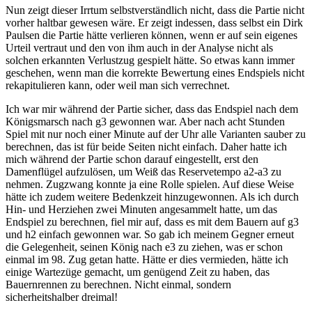
Nun zeigt dieser Irrtum selbstverständlich nicht, dass die Partie nicht
vorher haltbar gewesen wäre. Er zeigt indessen, dass selbst ein Dirk
Paulsen die Partie hätte verlieren können, wenn er auf sein eigenes
Urteil vertraut und den von ihm auch in der Analyse nicht als
solchen erkannten Verlustzug gespielt hätte. So etwas kann immer
geschehen, wenn man die korrekte Bewertung eines Endspiels nicht
rekapitulieren kann, oder weil man sich verrechnet.
Ich war mir während der Partie sicher, dass das Endspiel nach dem
Königsmarsch nach g3 gewonnen war. Aber nach acht Stunden
Spiel mit nur noch einer Minute auf der Uhr alle Varianten sauber zu
berechnen, das ist für beide Seiten nicht einfach. Daher hatte ich
mich während der Partie schon darauf eingestellt, erst den
Damenflügel aufzulösen, um Weiß das Reservetempo a2-a3 zu
nehmen. Zugzwang konnte ja eine Rolle spielen. Auf diese Weise
hätte ich zudem weitere Bedenkzeit hinzugewonnen. Als ich durch
Hin- und Herziehen zwei Minuten angesammelt hatte, um das
Endspiel zu berechnen, fiel mir auf, dass es mit dem Bauern auf g3
und h2 einfach gewonnen war. So gab ich meinem Gegner erneut
die Gelegenheit, seinen König nach e3 zu ziehen, was er schon
einmal im 98. Zug getan hatte. Hätte er dies vermieden, hätte ich
einige Wartezüge gemacht, um genügend Zeit zu haben, das
Bauernrennen zu berechnen. Nicht einmal, sondern
sicherheitshalber dreimal!