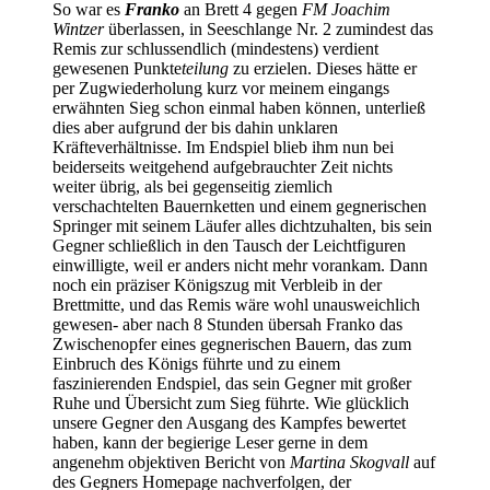
So war es
Franko
an Brett 4 gegen
FM Joachim
Wintzer
überlassen, in Seeschlange Nr. 2 zumindest das
Remis zur schlussendlich (mindestens) verdient
gewesenen Punkte
teilung
zu erzielen. Dieses hätte er
per Zugwiederholung kurz vor meinem eingangs
erwähnten Sieg schon einmal haben können, unterließ
dies aber aufgrund der bis dahin unklaren
Kräfteverhältnisse. Im Endspiel blieb ihm nun bei
beiderseits weitgehend aufgebrauchter Zeit nichts
weiter übrig, als bei gegenseitig ziemlich
verschachtelten Bauernketten und einem gegnerischen
Springer mit seinem Läufer alles dichtzuhalten, bis sein
Gegner schließlich in den Tausch der Leichtfiguren
einwilligte, weil er anders nicht mehr vorankam. Dann
noch ein präziser Königszug mit Verbleib in der
Brettmitte, und das Remis wäre wohl unausweichlich
gewesen- aber nach 8 Stunden übersah Franko das
Zwischenopfer eines gegnerischen Bauern, das zum
Einbruch des Königs führte und zu einem
faszinierenden Endspiel, das sein Gegner mit großer
Ruhe und Übersicht zum Sieg führte. Wie glücklich
unsere Gegner den Ausgang des Kampfes bewertet
haben, kann der begierige Leser gerne in dem
angenehm objektiven Bericht von
Martina Skogvall
auf
des Gegners Homepage nachverfolgen, der