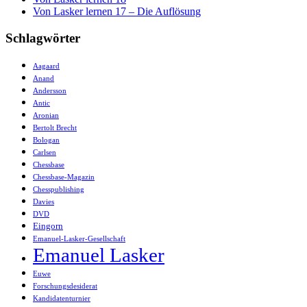
Von Lasker lernen 17 – Die Auflösung
Schlagwörter
Aagaard
Anand
Andersson
Antic
Aronian
Bertolt Brecht
Bologan
Carlsen
Chessbase
Chessbase-Magazin
Chesspublishing
Davies
DVD
Eingorn
Emanuel-Lasker-Gesellschaft
Emanuel Lasker
Euwe
Forschungsdesiderat
Kandidatenturnier