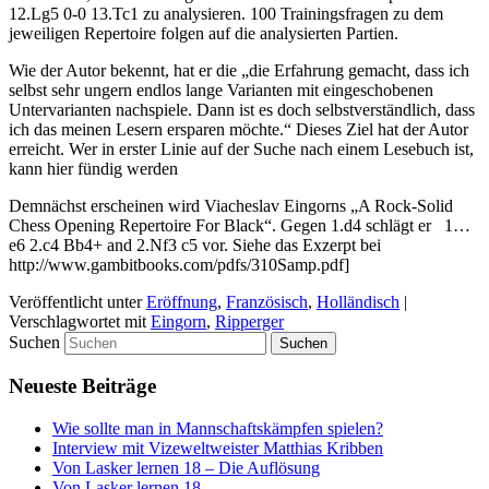
12.Lg5 0-0 13.Tc1 zu analysieren. 100 Trainingsfragen zu dem
jeweiligen Repertoire folgen auf die analysierten Partien.
Wie der Autor bekennt, hat er die „die Erfahrung gemacht, dass ich
selbst sehr ungern endlos lange Varianten mit eingeschobenen
Untervarianten nachspiele. Dann ist es doch selbstverständlich, dass
ich das meinen Lesern ersparen möchte.“ Dieses Ziel hat der Autor
erreicht. Wer in erster Linie auf der Suche nach einem Lesebuch ist,
kann hier fündig werden
Demnächst erscheinen wird Viacheslav Eingorns „A Rock-Solid
Chess Opening Repertoire For Black“. Gegen 1.d4 schlägt er 1…
e6 2.c4 Bb4+ and 2.Nf3 c5 vor. Siehe das Exzerpt bei
http://www.gambitbooks.com/pdfs/310Samp.pdf]
Veröffentlicht unter
Eröffnung
,
Französisch
,
Holländisch
|
Verschlagwortet mit
Eingorn
,
Ripperger
Suchen
Neueste Beiträge
Wie sollte man in Mannschaftskämpfen spielen?
Interview mit Vizeweltweister Matthias Kribben
Von Lasker lernen 18 – Die Auflösung
Von Lasker lernen 18