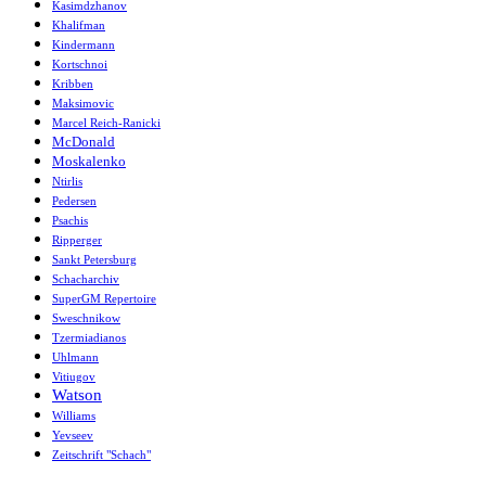
Kasimdzhanov
Khalifman
Kindermann
Kortschnoi
Kribben
Maksimovic
Marcel Reich-Ranicki
McDonald
Moskalenko
Ntirlis
Pedersen
Psachis
Ripperger
Sankt Petersburg
Schacharchiv
SuperGM Repertoire
Sweschnikow
Tzermiadianos
Uhlmann
Vitiugov
Watson
Williams
Yevseev
Zeitschrift "Schach"