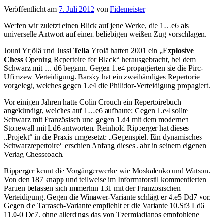
Veröffentlicht am
7. Juli 2012
von
Fidemeister
Werfen wir zuletzt einen Blick auf jene Werke, die 1…e6 als
universelle Antwort auf einen beliebigen weißen Zug vorschlagen.
Jouni Yrjölä und Jussi
Tella
Yrolä hatten 2001 ein „E
xplosive
Chess
Opening Repertoire for Black“ herausgebracht, bei dem
Schwarz mit 1.. d6 begann. Gegen 1.e4 propagierten sie die Pirc-
Ufimzew-Verteidigung. Barsky hat ein zweibändiges Repertorie
vorgelegt, welches gegen 1.e4 die Philidor-Verteidigung propagiert.
Vor einigen Jahren hatte Colin Crouch ein Repertoirebuch
angekündigt, welches auf 1…e6 aufbaute: Gegen 1.e4 sollte
Schwarz mit Französisch und gegen 1.d4 mit dem modernen
Stonewall mit Ld6 antworten. Reinhold Ripperger hat dieses
„Projekt“ in die Praxis umgesetzt: „Gegenspiel. Ein dynamisches
Schwarzrepertoire“ erschien Anfang dieses Jahr in seinem eigenen
Verlag Chesscoach.
Ripperger kennt die Vorgängerwerke wie Moskalenko und Watson.
Von den 187 knapp und teilweise im Informatorstil kommentierten
Partien befassen sich immerhin 131 mit der Französischen
Verteidigung. Gegen die Winawer-Variante schlägt er 4.e5 Dd7 vor.
Gegen die Tarrasch-Variante empfiehlt er die Variante 10.Sf3 Ld6
11.0-0 Dc7, ohne allerdings das von Tzermiadianos empfohlene