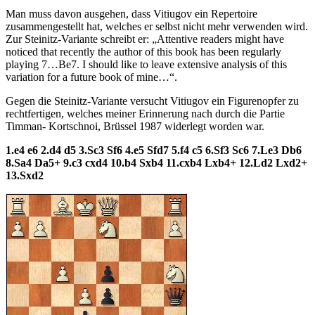
Man muss davon ausgehen, dass Vitiugov ein Repertoire
zusammengestellt hat, welches er selbst nicht mehr verwenden wird.
Zur Steinitz-Variante schreibt er: „Attentive readers might have
noticed that recently the author of this book has been regularly
playing 7…Be7. I should like to leave extensive analysis of this
variation for a future book of mine…“.
Gegen die Steinitz-Variante versucht Vitiugov ein Figurenopfer zu
rechtfertigen, welches meiner Erinnerung nach durch die Partie
Timman- Kortschnoi, Brüssel 1987 widerlegt worden war.
1.e4 e6 2.d4 d5 3.Sc3 Sf6 4.e5 Sfd7 5.f4 c5 6.Sf3 Sc6 7.Le3 Db6
8.Sa4 Da5+ 9.c3 cxd4 10.b4 Sxb4 11.cxb4 Lxb4+ 12.Ld2 Lxd2+
13.Sxd2