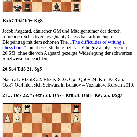
Kxh7 19.Dh5+ Kg8
Jacob Aagaard, dänischer GM und Miteigentümer des derzeit
führenden Schachverlags Quality Chess hat sich in einem
Blogeintrag mit dem schönen Titel
„The difficulties of writing a
chess book“
mit dieser Stellung befasst. Vitiugov analysierte nur
20.Sf3, ohne die von Aagaard gezeigte Widerlegung der schwarzen
Spielweise zu beachten:
20.Se4 Td8 21. Sg5
Nach 21. Rf3 d3 22. Rh3 Kf8 23. Qg5 Qb6+ 24. Kh1 Ke8 25.
Qxg7 Qd4 hielt sich Schwarz in Bulatov – Yuzhakov, Kurgan 2010,
21… Dc7 22. f5 exf5 23.
Dh7+ Kf8 24. Dh8+ Ke7 25. D
xg7