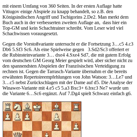
mit einem Umfang von 360 Seiten. In der ersten Auflage hatte
Vitiugov einige Abspiele zu knapp behandelt, so z.B. den
Königsindischen Angriff und Tschigorins 2.De2. Man merkt dem
Buch auch in der verbesserten zweiten Auflage an, dass hier ein
Top-GM und kein Schachtrainer schreibt. Vom Leser wird viel
Schachwissen vorausgesetzt.
Gegen die Vorstoßvariante untersucht er die Fortsetzung 3…c5 4.c3
Db6 5.Sf3 Sc6. Als eine Spielweise gegen 3.Sd2/Sc3 offeriert er
die Rubinsteinvariante 3… dxe4 4.Sxe4 Sd7, die mit gutem Erfolg
vom deutschen GM Georg Meier gespielt wird, aber sicher nicht zu
den spannendsten Abspielen der Französischen Verteidigung zu
rechnen ist. Gegen die Tarrasch-Variante übernahm er die bereits
erwähnten Repertoireempfehlungen von John Watson: 3…Le7 und
3…c5 nebst Zurückschlagen mit der Dame auf d5. Die Analyse der
Winawer-Variante mit 4.e5 c5 5.a3 Bxc3+ 6.bxc3 Ne7 wurde um
die Variante 6…Sc6 ergänzt. Auf 7.Dg4 spielt Schwarz einfach g6.