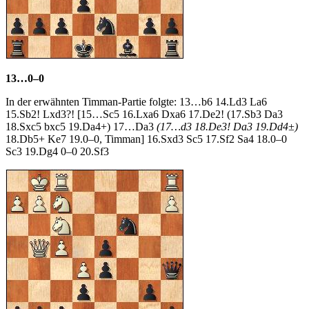
13…0–0
In der erwähnten Timman-Partie folgte: 13…b6 14.Ld3 La6
15.Sb2! Lxd3?! [15…Sc5 16.Lxa6 Dxa6 17.De2! (17.Sb3 Da3
18.Sxc5 bxc5 19.Da4+) 17…Da3
(17…d3 18.De3! Da3 19.Dd4±)
18.Db5+ Ke7 19.0–0, Timman] 16.Sxd3 Sc5 17.Sf2 Sa4 18.0–0
Sc3 19.Dg4 0–0 20.Sf3