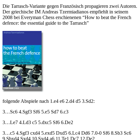
Die Tarrasch-Variante gegen Französisch propagieren zwei Autoren.
Der griechische IM Andreas Tzermiadianos empfiehlt in seinem
2008 bei Everyman Chess erschienenen “How to beat the French
defence: the essential guide to the Tarrasch”
folgende Abspiele nach 1.e4 e6 2.d4 d5 3.Sd2:
3…Sc6 4.Sgf3 Sf6 5.e5 Sd7 6.c3
3…Le7 4.Ld3 c5 5.dxc5 Sf6 6.De2
3…c5 4.Sgf3 cxd4 5.exd5 Dxd5 6.Lc4 Dd6 7.0-0 Sf6 8.Sb3 Sc6
9.Sbxd4 Sxd4 10.Sxd4 a6 11.Te1 Dc7 12.De2