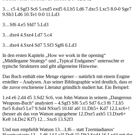
3… c5 4.Sgf3 Sc6 5.exd5 exd5 6.Lb5 Ld6 7.dxc5 Lxc5 8.0-0 Sge7
9.Sb3 Ld6 10.Te1 0-0 11.Ld3
3…Sf6 4.e5 Sfd7 5.Ld3
3…dxe4 4.Sxe4 Ld7 5.c4
3…dxe4 4.Sxe4 Sd7 5.Sf3 Sgf6 6.Ld3
In den ersten Kapiteln „How we work in the opening“
„Middlegame Strategy“ und „Typical Endgames“ untersuchte er
typische Strukturen und gibt allgemeine Hinweise.
Das Buch enthält eine Menge eigener – natürlich mit einem Engine
erstellter – Analysen. Aus seiner Bibliographie wird deutlich, dass er
die zuvor erschienene Literatur gründlich studiert hat. Ein Beispiel:
1.e4 e6 2.d4 d5 3.Sd2 Sc6, von John Watson in seinem „Dangerous
Weapons-Buch“ analysiert – 4.Sgf3 Sf6 5.e5 Sd7 6.c3 f6 7.Lb5
fxe5 8.dxe5 Le7 9.Sd4 NSxe5 10.f4! a6! 11.Dh5+ Kd7 12.Lxc6+!
(besser als das von Watson angegebene 12.Dxe5 axb5 13.Dxe6+
Ke8 14.De2 Kf7) 12…Sxc6 13.S2f3
Und nun empfiehlt Watson 13…Lf6 – statt Tzermiadianos‘
Hauptvariante 13…Ld6 14.Le3! De8 15.Dh3 Sxd4 16.Lxd4 mit der