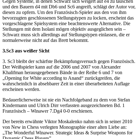
Gegen Systeme, in denen Schwarz sich weigert auf e4 zu tauschen
und den Bauern d4 mit Db6 und Sc6 angreift, schlägt der Autor vor,
diesen zu opfern. Um den Französisch-Spieler aus den von ihm
bevorzugten geschlossenen Stellungstypen zu locken, erscheint das
vorgeschlagene Spielsystem eine beachtenswerte Alternative. Die
Stellungen mit dem Isolani mögen objektiv ausgeglichen sein –
Schwarz muss sich allerdings auf Stellungstypen einlassen, die er
normalerweise nicht auf das Brett bekommt.
3.Sc3 aus weißer Sicht
3. Sc3 bleibt der schärfste Bekämpfungsversuch gegen Französisch.
Der Weißspieler kann auf die 2006 und 2007 von Alexander
Khalifman herausgegebenen Bände in der Reihe 6 und 7 von
„Opening for White according to Anand“ zurückgreifen, die
wahrscheinlich in absehbarer Zeit in einer überarbeiteten Auflage
erscheinen werden.
Bedauerlicherweise ist nie ein Nachfolgeband zu dem von Stefan
Kindermann und Ulrich Dirr verfassten ausgezeichneten Bd. 1
Französisch – Winawer 7.Dg4 0-0 erschienen.
Der bereits erwähnte Viktor Moskalenko nahm sich in seiner 2010
von New in Chess verlegten Monographie einer alten Liebe an:
„The Wonderful Winawer. Strategic Ideas & Surprise Weapons for
Dynamic Chess Players”.