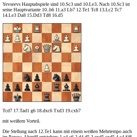
Yevseevs Hauptabspiele sind 10.Sc3 und 10.Le3. Nach 10.Sc3 ist
seine Hauptvariante 10..b6 11.a3 Lb7 12.Te1 Tc8 13.Lc2 Tc7
14.Le3 Da8 15.Dd3 Td8 16.d5
Tcd7 17.Tad1 g6 18.dxc6 Txd3 19.cxb7
mit weißem Vorteil.
Die Stellung nach 12.Te1 kann mit einem weißen Mehrtempo auch
im Panow-Abgriff entstehen: 1.e4 c6 2.d4 d5 3.exd5 cxd5 4.c4 Sf6