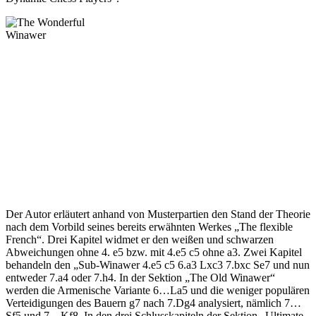
Der Autor erläutert anhand von Musterpartien den Stand der Theorie
nach dem Vorbild seines bereits erwähnten Werkes „The flexible
French“. Drei Kapitel widmet er den weißen und schwarzen
Abweichungen ohne 4. e5 bzw. mit 4.e5 c5 ohne a3. Zwei Kapitel
behandeln den „Sub-Winawer 4.e5 c5 6.a3 Lxc3 7.bxc Se7 und nun
entweder 7.a4 oder 7.h4. In der Sektion „The Old Winawer“
werden die Armenische Variante 6…La5 und die weniger populären
Verteidigungen des Bauern g7 nach 7.Dg4 analysiert, nämlich 7…
Sf5 und 7…Kf8. In den drei Schlusskapiteln der Sektion „Ultimate