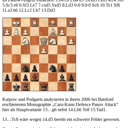
5.Sc3 e6 6.Sf3 Le7 7.cxd5 Sxd5 8.Ld3 0-0 9.0-0 Sc6 10.Te1 Sf6
11.a3 b6 12.Lc2 Lb7 13.Dd3
Karpow und Podgaets analysieren in ihrem 2006 bei Batsford
erschienenen Monographie „Caro-Kann Defence Panov Attack“
hier als Hauptvariante 13…g6 nebst 14.Lh6 Te8 15.Tad1.
13…Tc8 wäre wegen 14.d5 bereits ein schwerer Fehler gewesen.