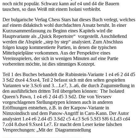
noch nicht populär. Schwarz kann auf e4 und d4 die Bauern
tauschen, so dass Weiß mit einem Isolani verbleibt.
Der bulgarische Verlag Chess Stars hat dieses Buch verlegt, welches
auf einem didaktisch wohl durchdachten Ansatz beruht. In einer
Kurzusammenfassung zu Beginn eines Kapitels wird die
Hauptvariante als „Quick Repertoire“ vorgestellt. Anschließend
werden die Abspiele „step by step“ analysiert. Zum Abschluss
folgen knapp kommentierte Partien, in denen die typischen
Mittelspielpläne vorkommen. Aus der Perspektive eines
Vereinsspielers, der sich in wenigen Minuten auf eine Partie
vorbereiten möchte, ist dies stimmiges Konzept.
Teil 1 des Buches behandelt die Rubinstein-Variante 1 e4 e6 2 d4 d5
3 Sd2 dxe4 4.Sxe4, Teil 2 befasst sich mit den selten gespielten
Varianten wie 3.Sc6 und 3…Le7, 3..a6, die durch Zugumstellung in
den ausführlichen dritten Teil übergehen können: The Isolated
Queen’s Pawn, 1 e4 e6 2 d4 d5 3 Sd2. Die von Yevseev
vorgeschlagenen Stellungstypen können auch in anderen
Eröffnungen entstehen, z.B. in der Karpow-Variante in
Nimzoindisch und dem Panow-Angriff in Caro-Kann. Der Autor
analysiert 1.e4 e6 2.d4 d5 3.Sd2 c5 4.c3 Sc6 5.Sf3 Sf6 6.Ld3 cd4
7.cd4 8.dxe4 9.Sxe4 Le7. Er macht dem Leser keine falschen
Versprechungen: „Mit der Diagrammstellung