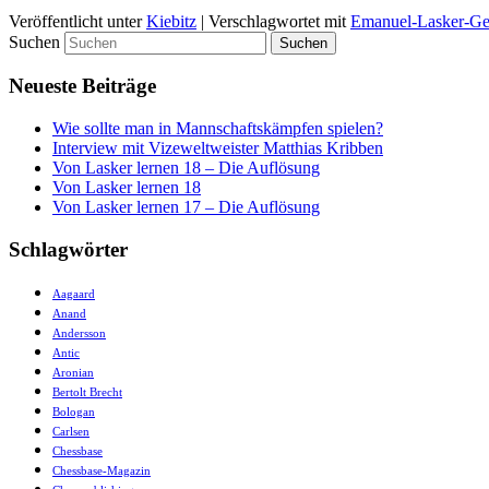
Veröffentlicht unter
Kiebitz
|
Verschlagwortet mit
Emanuel-Lasker-Ges
Suchen
Neueste Beiträge
Wie sollte man in Mannschaftskämpfen spielen?
Interview mit Vizeweltweister Matthias Kribben
Von Lasker lernen 18 – Die Auflösung
Von Lasker lernen 18
Von Lasker lernen 17 – Die Auflösung
Schlagwörter
Aagaard
Anand
Andersson
Antic
Aronian
Bertolt Brecht
Bologan
Carlsen
Chessbase
Chessbase-Magazin