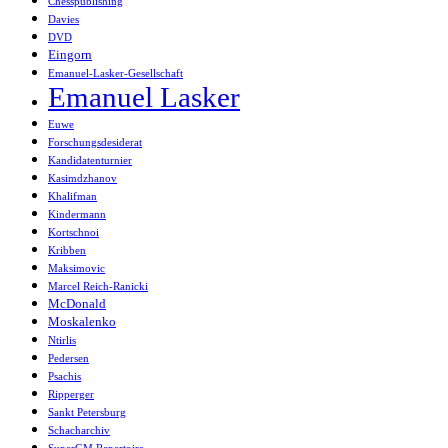
Chesspublishing
Davies
DVD
Eingorn
Emanuel-Lasker-Gesellschaft
Emanuel Lasker
Euwe
Forschungsdesiderat
Kandidatenturnier
Kasimdzhanov
Khalifman
Kindermann
Kortschnoi
Kribben
Maksimovic
Marcel Reich-Ranicki
McDonald
Moskalenko
Ntirlis
Pedersen
Psachis
Ripperger
Sankt Petersburg
Schacharchiv