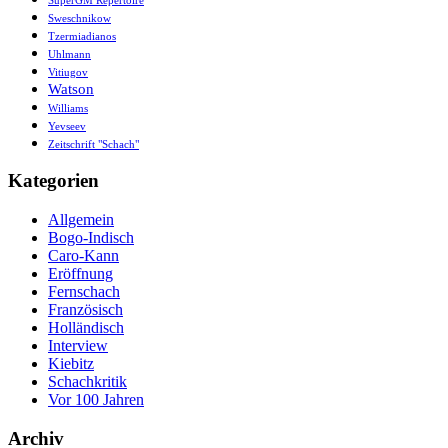
SuperGM Repertoire
Sweschnikow
Tzermiadianos
Uhlmann
Vitiugov
Watson
Williams
Yevseev
Zeitschrift "Schach"
Kategorien
Allgemein
Bogo-Indisch
Caro-Kann
Eröffnung
Fernschach
Französisch
Holländisch
Interview
Kiebitz
Schachkritik
Vor 100 Jahren
Archiv