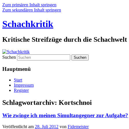
Zum primären Inhalt springen
Zum sekundären Inhalt springen
Schachkritik
Kritische Streifzüge durch die Schachwelt
Suchen
Hauptmenü
Start
Impressum
Register
Schlagwortarchiv:
Kortschnoi
Wie zwinge ich meinen Simultangegner zur Aufgabe?
Veröffentlicht am
28. Juli 2012
von
Fidemeister