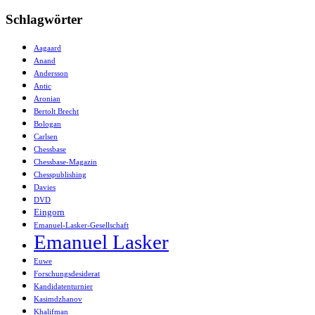
Schlagwörter
Aagaard
Anand
Andersson
Antic
Aronian
Bertolt Brecht
Bologan
Carlsen
Chessbase
Chessbase-Magazin
Chesspublishing
Davies
DVD
Eingorn
Emanuel-Lasker-Gesellschaft
Emanuel Lasker
Euwe
Forschungsdesiderat
Kandidatenturnier
Kasimdzhanov
Khalifman