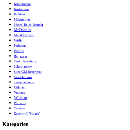
Kindermann
Kortschnoi
Kribben
Maksimovic
Marcel Reich-Ranicki
McDonald
Moskalenko
Ntirlis
Pedersen
Psachis
Ripperger
Sankt Petersburg
Schacharchiv
SuperGM Repertoire
Sweschnikow
Tzermiadianos
Uhlmann
Vitiugov
Watson
Williams
Yevseev
Zeitschrift "Schach"
Kategorien