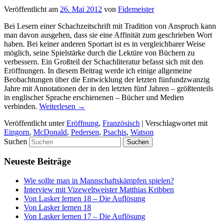
Veröffentlicht am
26. Mai 2012
von
Fidemeister
Bei Lesern einer Schachzeitschrift mit Tradition von Anspruch kann
man davon ausgehen, dass sie eine Affinität zum geschrieben Wort
haben. Bei keiner anderen Sportart ist es in vergleichbarer Weise
möglich, seine Spielstärke durch die Lektüre von Büchern zu
verbessern. Ein Großteil der Schachliteratur befasst sich mit den
Eröffnungen. In diesem Beitrag werde ich einige allgemeine
Beobachtungen über die Entwicklung der letzten fünfundzwanzig
Jahre mit Annotationen der in den letzten fünf Jahren – größtenteils
in englischer Sprache erschienenen – Bücher und Medien
verbinden.
Weiterlesen
→
Veröffentlicht unter
Eröffnung
,
Französisch
|
Verschlagwortet mit
Eingorn
,
McDonald
,
Pedersen
,
Psachis
,
Watson
Suchen
Neueste Beiträge
Wie sollte man in Mannschaftskämpfen spielen?
Interview mit Vizeweltweister Matthias Kribben
Von Lasker lernen 18 – Die Auflösung
Von Lasker lernen 18
Von Lasker lernen 17 – Die Auflösung