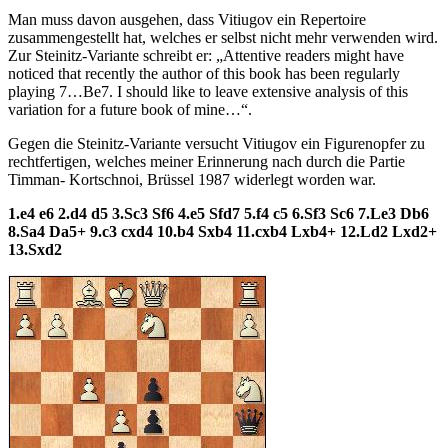
Man muss davon ausgehen, dass Vitiugov ein Repertoire
zusammengestellt hat, welches er selbst nicht mehr verwenden wird.
Zur Steinitz-Variante schreibt er: „Attentive readers might have
noticed that recently the author of this book has been regularly
playing 7…Be7. I should like to leave extensive analysis of this
variation for a future book of mine…“.
Gegen die Steinitz-Variante versucht Vitiugov ein Figurenopfer zu
rechtfertigen, welches meiner Erinnerung nach durch die Partie
Timman- Kortschnoi, Brüssel 1987 widerlegt worden war.
1.e4 e6 2.d4 d5 3.Sc3 Sf6 4.e5 Sfd7 5.f4 c5 6.Sf3 Sc6 7.Le3 Db6
8.Sa4 Da5+ 9.c3 cxd4 10.b4 Sxb4 11.cxb4 Lxb4+ 12.Ld2 Lxd2+
13.Sxd2