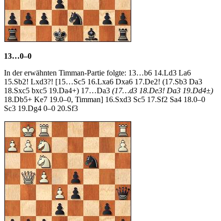
13…0–0
In der erwähnten Timman-Partie folgte: 13…b6 14.Ld3 La6
15.Sb2! Lxd3?! [15…Sc5 16.Lxa6 Dxa6 17.De2! (17.Sb3 Da3
18.Sxc5 bxc5 19.Da4+) 17…Da3
(17…d3 18.De3! Da3 19.Dd4±)
18.Db5+ Ke7 19.0–0, Timman] 16.Sxd3 Sc5 17.Sf2 Sa4 18.0–0
Sc3 19.Dg4 0–0 20.Sf3