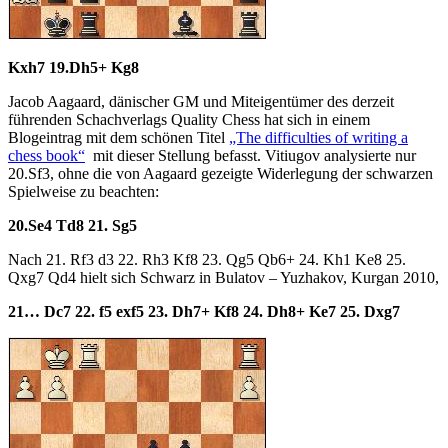
Kxh7 19.Dh5+ Kg8
Jacob Aagaard, dänischer GM und Miteigentümer des derzeit
führenden Schachverlags Quality Chess hat sich in einem
Blogeintrag mit dem schönen Titel
„The difficulties of writing a
chess book“
mit dieser Stellung befasst. Vitiugov analysierte nur
20.Sf3, ohne die von Aagaard gezeigte Widerlegung der schwarzen
Spielweise zu beachten:
20.Se4 Td8 21. Sg5
Nach 21. Rf3 d3 22. Rh3 Kf8 23. Qg5 Qb6+ 24. Kh1 Ke8 25.
Qxg7 Qd4 hielt sich Schwarz in Bulatov – Yuzhakov, Kurgan 2010,
21… Dc7 22. f5 exf5 23.
Dh7+ Kf8 24. Dh8+ Ke7 25. D
xg7