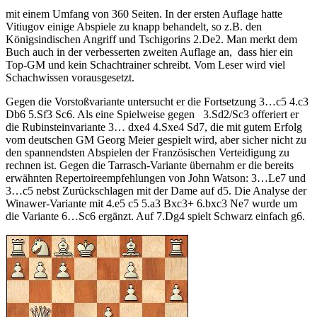
mit einem Umfang von 360 Seiten. In der ersten Auflage hatte
Vitiugov einige Abspiele zu knapp behandelt, so z.B. den
Königsindischen Angriff und Tschigorins 2.De2. Man merkt dem
Buch auch in der verbesserten zweiten Auflage an, dass hier ein
Top-GM und kein Schachtrainer schreibt. Vom Leser wird viel
Schachwissen vorausgesetzt.
Gegen die Vorstoßvariante untersucht er die Fortsetzung 3…c5 4.c3
Db6 5.Sf3 Sc6. Als eine Spielweise gegen 3.Sd2/Sc3 offeriert er
die Rubinsteinvariante 3… dxe4 4.Sxe4 Sd7, die mit gutem Erfolg
vom deutschen GM Georg Meier gespielt wird, aber sicher nicht zu
den spannendsten Abspielen der Französischen Verteidigung zu
rechnen ist. Gegen die Tarrasch-Variante übernahm er die bereits
erwähnten Repertoireempfehlungen von John Watson: 3…Le7 und
3…c5 nebst Zurückschlagen mit der Dame auf d5. Die Analyse der
Winawer-Variante mit 4.e5 c5 5.a3 Bxc3+ 6.bxc3 Ne7 wurde um
die Variante 6…Sc6 ergänzt. Auf 7.Dg4 spielt Schwarz einfach g6.